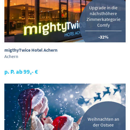
Upgrade in die
nächsthöhere
Zimmerkategorie
Comfy
-32%
migthyTwice Hotel Achern
Achern
p. P. ab 99,- €
Weihnachten an
der Ostsee