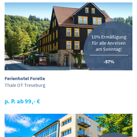
10% Ermäßigung
für alle Anreisen
am Sonntag!
-57%
Ferienhotel Forelle
Thale OT Treseburg
p. P. ab 99,- €