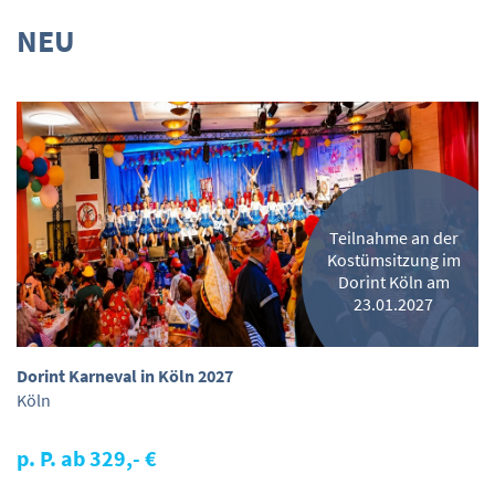
NEU
Teilnahme an der
Kostümsitzung im
Dorint Köln am
23.01.2027
Dorint Karneval in Köln 2027
Köln
p. P. ab 329,- €