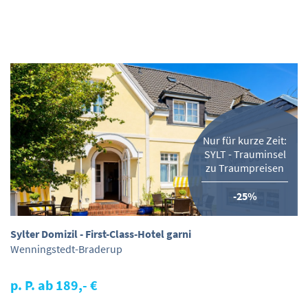
Nur für kurze Zeit:
SYLT - Trauminsel
zu Traumpreisen
-25%
Sylter Domizil - First-Class-Hotel garni
Wenningstedt-Braderup
p. P. ab 189,- €