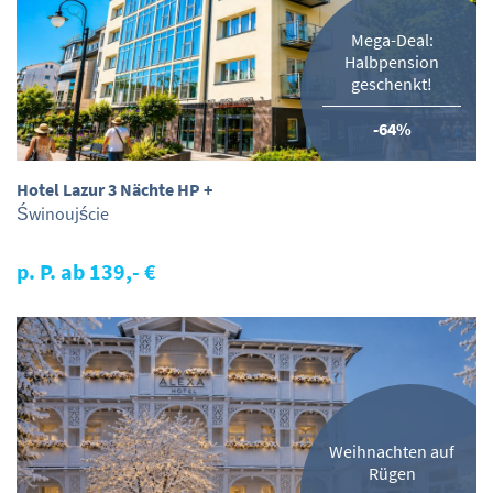
Mega-Deal:
Halbpension
geschenkt!
-64%
Hotel Lazur 3 Nächte HP +
Świnoujście
p. P. ab 139,- €
Weihnachten auf
Rügen