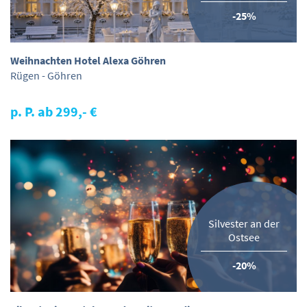
-25%
Weihnachten Hotel Alexa Göhren
Rügen - Göhren
p. P. ab 299,- €
Silvester an der
Ostsee
-20%