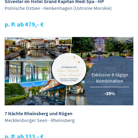
Silvester im Hotel Grand Kapitan Medi Spa - HP
Polnische Ostsee - Henkenhagen (Ustronie Morskie)
p. P. ab 479,- €
Exklusive 8-tägige
Kombination
-39%
7 Nächte Rheinsberg und Rügen
Mecklenburger Seen - Rheinsberg
p. P. ab 333,- €