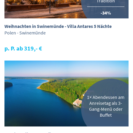
Tradition
-34%
Weihnachten in Swinemünde - Villa Antares 5 Nächte
Polen - Swinemünde
p. P. ab 319,- €
1× Abendessen am
Anreisetag als 3-
Gang-Menü oder
Buffet