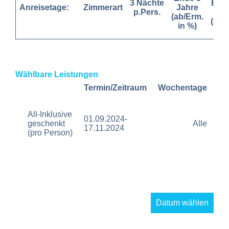
3 Nächte
Ende
Anreisetage:
Zimmerart
Jahre
p.Pers.
Jah
(ab/Erm.
(ab/
in %)
in 
Wählbare Leistungen
Termin/Zeitraum
Wochentage
Pr
All-Inklusive
01.09.2024-
geschenkt
Alle
17.11.2024
(pro Person)
Datum wählen