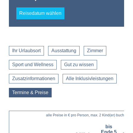
Reisedatum wählen
Ihr Urlaubsort
Ausstattung
Zimmer
Sport und Wellness
Gut zu wissen
Zusatzinformationen
Alle Inklusivleistungen
Termine & Preise
alle Preise in € pro Person, max. 2 Kind(er) buchbar
von
bis
bi
Ende 5