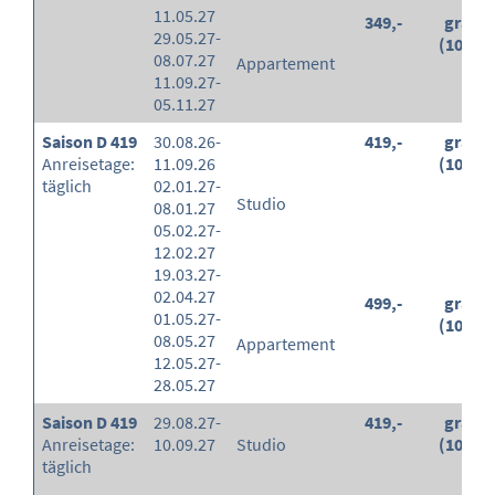
11.05.27
349,-
gratis
29.05.27-
(100%)
08.07.27
Appartement
11.09.27-
05.11.27
Saison D 419
30.08.26-
419,-
gratis
Anreisetage:
11.09.26
(100%)
täglich
02.01.27-
Studio
08.01.27
05.02.27-
12.02.27
19.03.27-
02.04.27
499,-
gratis
01.05.27-
(100%)
08.05.27
Appartement
12.05.27-
28.05.27
Saison D 419
29.08.27-
419,-
gratis
Anreisetage:
10.09.27
Studio
(100%)
täglich