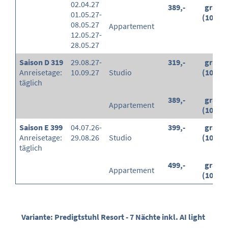
02.04.27
389,-
gratis
01.05.27-
(100%)
08.05.27
Appartement
12.05.27-
28.05.27
Saison D 319
29.08.27-
319,-
gratis
Anreisetage:
10.09.27
Studio
(100%)
täglich
389,-
gratis
Appartement
(100%)
Saison E 399
04.07.26-
399,-
gratis
Anreisetage:
29.08.26
Studio
(100%)
täglich
499,-
gratis
Appartement
(100%)
Variante: Predigtstuhl Resort - 7 Nächte inkl. AI light