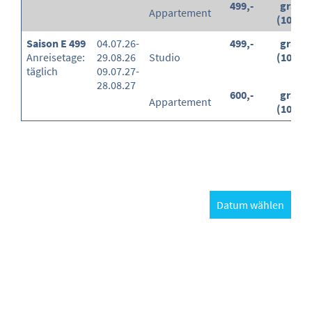
499,-
gratis
Appartement
(100%)
Saison E 499
04.07.26-
499,-
gratis
Anreisetage:
29.08.26
Studio
(100%)
täglich
09.07.27-
28.08.27
600,-
gratis
Appartement
(100%)
Datum wählen