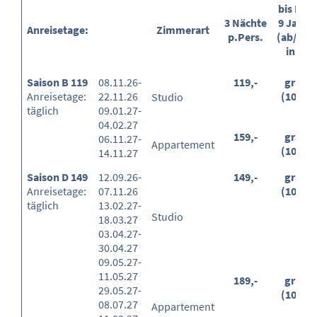
bis End
3 Nächte
9 Jahre
Anreisetage:
Zimmerart
p.Pers.
(ab/Erm
in %)
Saison B 119
08.11.26-
119,-
gratis
Anreisetage:
22.11.26
(100%)
Studio
täglich
09.01.27-
04.02.27
159,-
gratis
06.11.27-
Appartement
(100%)
14.11.27
Saison D 149
12.09.26-
149,-
gratis
Anreisetage:
07.11.26
(100%)
täglich
13.02.27-
Studio
18.03.27
03.04.27-
30.04.27
09.05.27-
11.05.27
189,-
gratis
29.05.27-
(100%)
08.07.27
Appartement