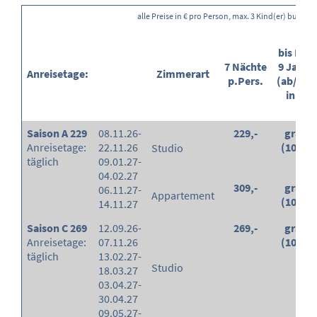
alle Preise in € pro Person, max. 3 Kind(er) buchba
bis End
7 Nächte
9 Jahre
Anreisetage:
Zimmerart
p.Pers.
(ab/Erm
in %)
Saison A 229
08.11.26-
229,-
gratis
Anreisetage:
22.11.26
(100%)
Studio
täglich
09.01.27-
04.02.27
309,-
gratis
06.11.27-
Appartement
(100%)
14.11.27
Saison C 269
12.09.26-
269,-
gratis
Anreisetage:
07.11.26
(100%)
täglich
13.02.27-
Studio
18.03.27
03.04.27-
30.04.27
09.05.27-