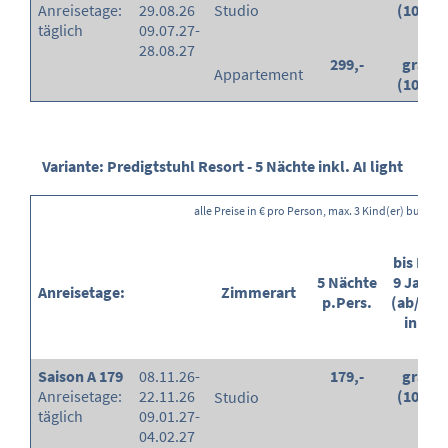
Anreisetage:
29.08.26
Studio
(100%)
täglich
09.07.27-
28.08.27
299,-
gratis
Appartement
(100%)
Variante: Predigtstuhl Resort - 5 Nächte inkl. AI light
alle Preise in € pro Person, max. 3 Kind(er) buchba
bis End
5 Nächte
9 Jahre
Anreisetage:
Zimmerart
p.Pers.
(ab/Erm
in %)
Saison A 179
08.11.26-
179,-
gratis
Anreisetage:
22.11.26
(100%)
Studio
täglich
09.01.27-
04.02.27