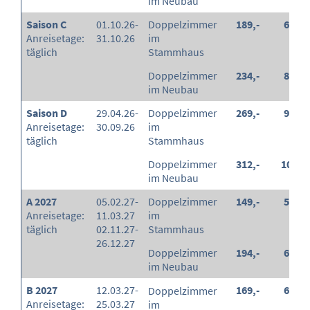
im Neubau
Saison C
01.10.26-
Doppelzimmer
189,-
65,-
Anreisetage:
31.10.26
im
täglich
Stammhaus
Doppelzimmer
234,-
80,-
im Neubau
Saison D
29.04.26-
Doppelzimmer
269,-
90,-
Anreisetage:
30.09.26
im
täglich
Stammhaus
Doppelzimmer
312,-
105,-
im Neubau
A 2027
05.02.27-
Doppelzimmer
149,-
50,-
Anreisetage:
11.03.27
im
täglich
02.11.27-
Stammhaus
26.12.27
Doppelzimmer
194,-
65,-
im Neubau
B 2027
12.03.27-
169,-
60,-
Doppelzimmer
Anreisetage:
25.03.27
im