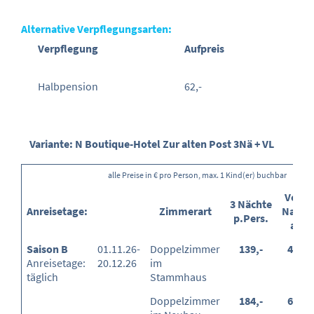
Alternative Verpflegungsarten:
Verpflegung
Aufpreis
Halbpension
62,-
Variante: N Boutique-Hotel Zur alten Post 3Nä + VL
alle Preise in € pro Person, max. 1 Kind(er) buchbar
Verl.
3 Nächte
Anreisetage:
Zimmerart
Nacht
p.Pers.
ab
Saison B
01.11.26-
Doppelzimmer
139,-
45,-
Anreisetage:
20.12.26
im
täglich
Stammhaus
Doppelzimmer
184,-
60,-