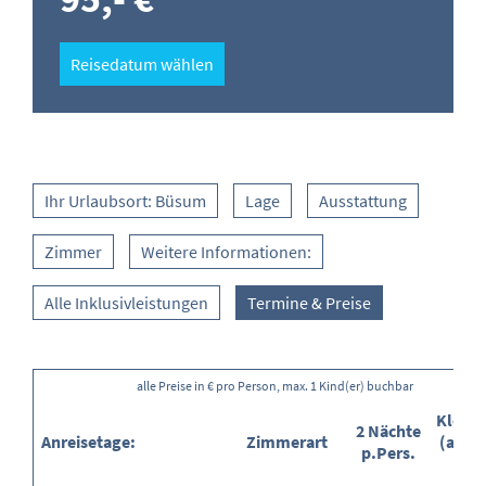
Reisedatum wählen
Ihr Urlaubsort: Büsum
Lage
Ausstattung
Zimmer
Weitere Informationen:
Alle Inklusivleistungen
Termine & Preise
alle Preise in € pro Person, max. 1 Kind(er) buchbar
Kleink
2 Nächte
Anreisetage:
Zimmerart
(ab/E
p.Pers.
in %