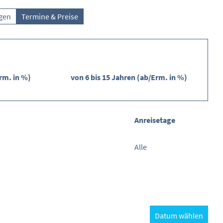
ngen
Termine & Preise
rm. in %)
von 6 bis 15 Jahren (ab/Erm. in %)
Anreisetage
Alle
Datum wählen