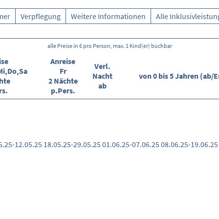
mer
Verpflegung
Weitere Informationen
Alle Inklusivleistu
alle Preise in € pro Person, max. 1 Kind(er) buchbar
ise
Anreise
Verl.
Mi,Do,Sa
Fr
Nacht
von 0 bis 5 Jahren (ab/E
hte
2 Nächte
ab
rs.
p.Pers.
5.25-12.05.25
18.05.25-29.05.25
01.06.25-07.06.25
08.06.25-19.06.25