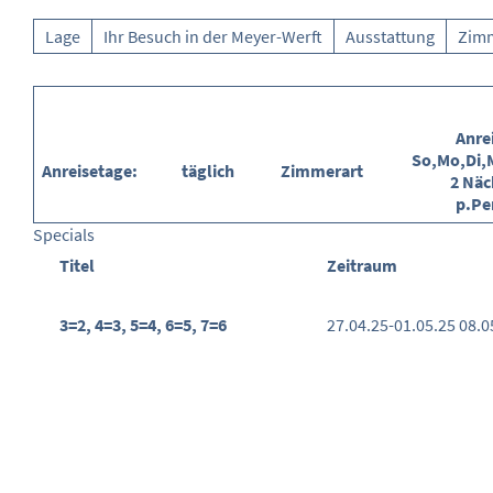
Lage
Ihr Besuch in der Meyer-Werft
Ausstattung
Zim
Anre
So,Mo,Di,
Anreisetage:
täglich
Zimmerart
2 Näc
p.Pe
Specials
Titel
Zeitraum
3=2, 4=3, 5=4, 6=5, 7=6
27.04.25-01.05.25
08.0