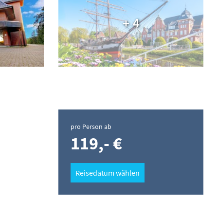
+ 4
pro Person ab
119,- €
Reisedatum wählen