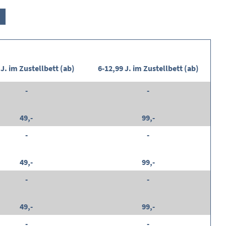
 J. im Zustellbett (ab)
6-12,99 J. im Zustellbett (ab)
-
-
49,-
99,-
-
-
49,-
99,-
-
-
49,-
99,-
-
-