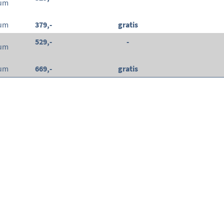
aum
aum
379,-
gratis
529,-
-
aum
aum
669,-
gratis