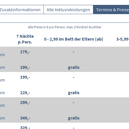
Zusatzinformationen
Alle Inklusivleistungen
Termine & Preise
alle Preise in € pro Person, max. 2 Kind(er) buchbar
7 Nächte
t
0 - 2,99 im Bett der Eltern (ab)
3-5,99
p.Pers.
179,-
-
aum
aum
199,-
gratis
199,-
-
aum
aum
229,-
gratis
299,-
-
aum
aum
349,-
gratis
329,-
-