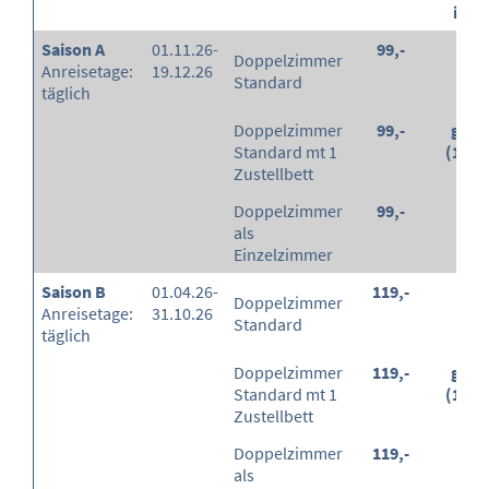
in %
Saison A
01.11.26-
99,-
-
Doppelzimmer
Anreisetage:
19.12.26
Standard
täglich
Doppelzimmer
99,-
grati
Standard mt 1
(100
Zustellbett
Doppelzimmer
99,-
-
als
Einzelzimmer
Saison B
01.04.26-
119,-
-
Doppelzimmer
Anreisetage:
31.10.26
Standard
täglich
Doppelzimmer
119,-
grati
Standard mt 1
(100
Zustellbett
Doppelzimmer
119,-
-
als