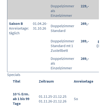
Doppelzimmer
229,-
-
als
Einzelzimmer
Saison B
01.04.26-
269,-
-
Doppelzimmer
Anreisetage:
31.10.26
Standard
täglich
Doppelzimmer
269,-
grati
Standard mt 1
(100
Zustellbett
Doppelzimmer
269,-
-
als
Einzelzimmer
Specials
Titel
Zeitraum
Anreisetage
10 % Erm.
01.11.25-21.12.25
ab 1 bis 99
So
01.11.26-21.12.26
Tage