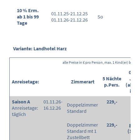
10 % Erm.
01.11.25-21.12.25
ab 1 bis 99
So
01.11.26-21.12.26
Tage
Variante: Landhotel Harz
alle Preise in € pro Person, max. 1 Kind(er) buchb
0-2,9
5 Nächte
Jahr
Anreisetage:
Zimmerart
p.Pers.
(ab/E
in %
Saison A
01.11.26-
229,-
-
Doppelzimmer
Anreisetage:
16.12.26
Standard
täglich
Doppelzimmer
229,-
grati
Standard mt 1
(100
Zustellbett