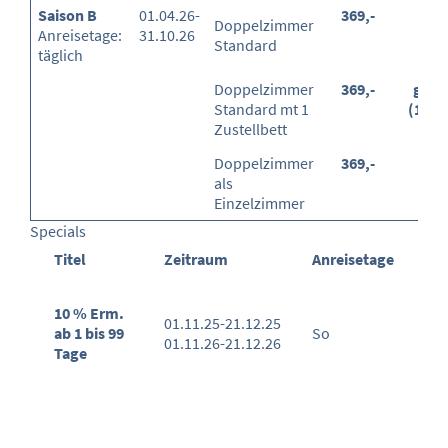
Saison B
01.04.26-
369,-
-
Doppelzimmer
Anreisetage:
31.10.26
Standard
täglich
Doppelzimmer
369,-
grati
Standard mt 1
(100
Zustellbett
Doppelzimmer
369,-
-
als
Einzelzimmer
Specials
Titel
Zeitraum
Anreisetage
10 % Erm.
01.11.25-21.12.25
ab 1 bis 99
So
01.11.26-21.12.26
Tage