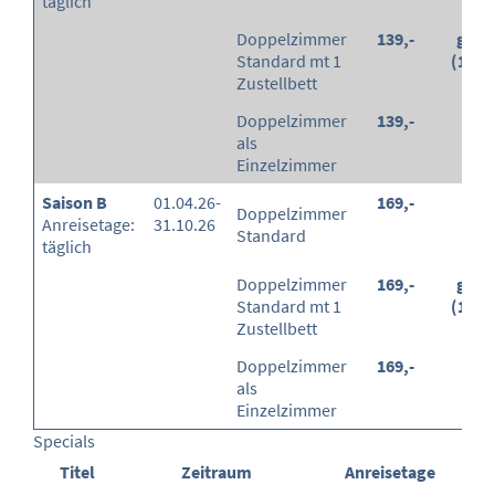
täglich
Doppelzimmer
139,-
grati
Standard mt 1
(100
Zustellbett
Doppelzimmer
139,-
-
als
Einzelzimmer
Saison B
01.04.26-
169,-
-
Doppelzimmer
Anreisetage:
31.10.26
Standard
täglich
Doppelzimmer
169,-
grati
Standard mt 1
(100
Zustellbett
Doppelzimmer
169,-
-
als
Einzelzimmer
Specials
Titel
Zeitraum
Anreisetage