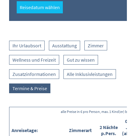
Reisedatum wählen
Ihr Urlaubsort
Ausstattung
Zimmer
Wellness und Freizeit
Gut zu wissen
Zusatzinformationen
Alle Inklusivleistungen
Termine & Preise
alle Preise in € pro Person, max. 1 Kind(er) buchb
0-2,9
2 Nächte
Jahr
Anreisetage:
Zimmerart
p.Pers.
(ab/E