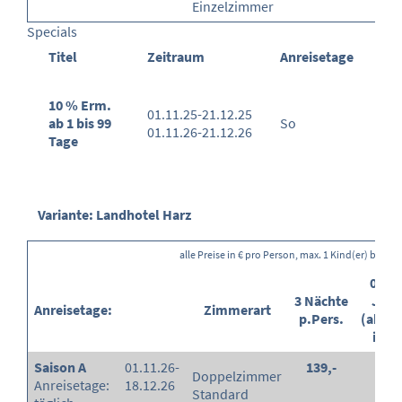
Einzelzimmer
Specials
Titel
Zeitraum
Anreisetage
10 % Erm.
01.11.25-21.12.25
ab 1 bis 99
So
01.11.26-21.12.26
Tage
Variante: Landhotel Harz
alle Preise in € pro Person, max. 1 Kind(er) buchb
0-2,9
3 Nächte
Jahr
Anreisetage:
Zimmerart
p.Pers.
(ab/E
in %
Saison A
01.11.26-
139,-
-
Doppelzimmer
Anreisetage:
18.12.26
Standard