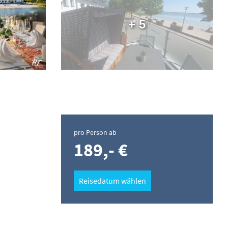
+ 5
pro Person ab
189,- €
Reisedatum wählen