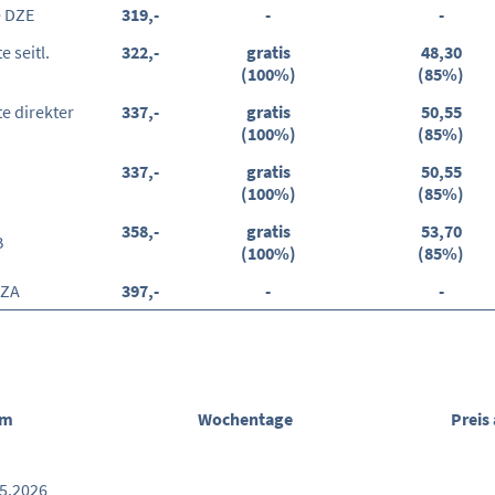
e DZE
319,-
-
-
 seitl.
322,-
gratis
48,30
(100%)
(85%)
e direkter
337,-
gratis
50,55
(100%)
(85%)
337,-
gratis
50,55
(100%)
(85%)
358,-
gratis
53,70
B
(100%)
(85%)
EZA
397,-
-
-
um
Wochentage
Preis
05.2026