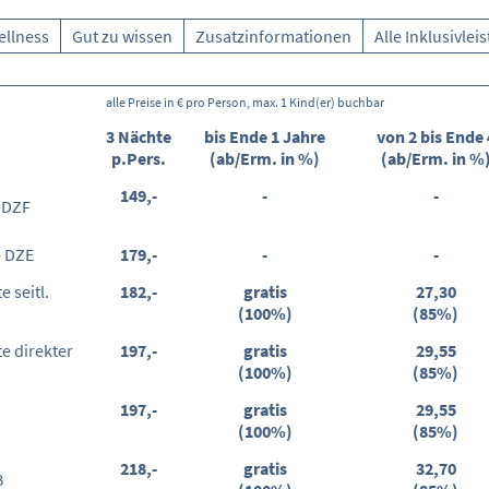
ellness
Gut zu wissen
Zusatzinformationen
Alle Inklusivle
alle Preise in € pro Person, max. 1 Kind(er) buchbar
3 Nächte
bis Ende 1 Jahre
von 2 bis Ende 
p.Pers.
(ab/Erm. in %)
(ab/Erm. in %
149,-
-
-
 DZF
e DZE
179,-
-
-
 seitl.
182,-
gratis
27,30
(100%)
(85%)
e direkter
197,-
gratis
29,55
(100%)
(85%)
197,-
gratis
29,55
(100%)
(85%)
218,-
gratis
32,70
B