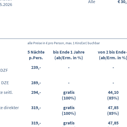
Alle
€ 30
05.2026
alle Preise in € pro Person, max. 1 Kind(er) buchbar
5 Nächte
bis Ende 1 Jahre
von 2 bis Ende 
p.Pers.
(ab/Erm. in %)
(ab/Erm. in %
239,-
-
-
 DZF
e DZE
289,-
-
-
 seitl.
294,-
gratis
44,10
(100%)
(85%)
e direkter
319,-
gratis
47,85
(100%)
(85%)
319,-
gratis
47,85