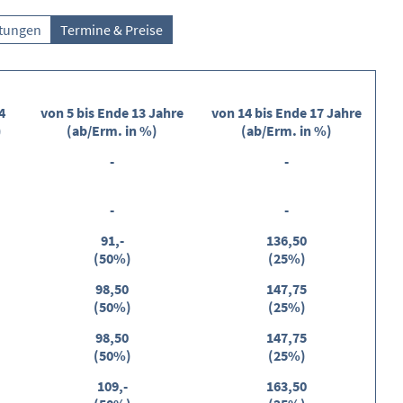
istungen
Termine & Preise
4
von 5 bis Ende 13 Jahre
von 14 bis Ende 17 Jahre
)
(ab/Erm. in %)
(ab/Erm. in %)
-
-
-
-
91,-
136,50
(50%)
(25%)
98,50
147,75
(50%)
(25%)
98,50
147,75
(50%)
(25%)
109,-
163,50