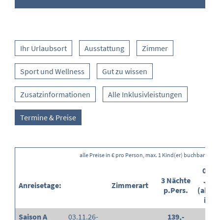
Ihr Urlaubsort
Ausstattung
Zimmer
Sport und Wellness
Gut zu wissen
Zusatzinformationen
Alle Inklusivleistungen
Termine & Preise
alle Preise in € pro Person, max. 1 Kind(er) buchbar
0-5,9
3 Nächte
Jahr
Anreisetage:
Zimmerart
p.Pers.
(ab/E
in %
Saison A
03.11.26-
139,-
-