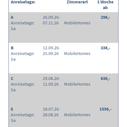
Anreisetage:
Zimmerart
1 Woche
ab
A
26.09.26-
298,-
Anreisetage:
07.11.26
MobileHomes
Sa
B
12.09.26-
338,-
Anreisetage:
25.09.26
MobileHomes
Sa
C
29.08.26-
638,-
Anreisetage:
11.09.26
MobileHomes
Sa
E
18.07.26-
1558,-
Anreisetage:
28.08.26
MobileHomes
Sa