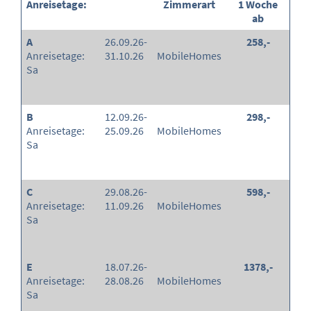
Anreisetage:
Zimmerart
1 Woche
ab
A
26.09.26-
258,-
Anreisetage:
31.10.26
MobileHomes
Sa
B
12.09.26-
298,-
Anreisetage:
25.09.26
MobileHomes
Sa
C
29.08.26-
598,-
Anreisetage:
11.09.26
MobileHomes
Sa
E
18.07.26-
1378,-
Anreisetage:
28.08.26
MobileHomes
Sa