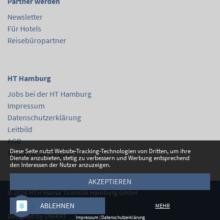
Partner werden
Newsletter
Für Hotels
Reisebüropartner
HT Hamburg
Jobs bei der HT Hamburg
Impressum
Datenschutzerklärung
Leitbild
AGB
Diese Seite nutzt Website-Tracking-Technologien von Dritten, um ihre
Richtlinie 2015-2302
Dienste anzubieten, stetig zu verbessern und Werbung entsprechend
den Interessen der Nutzer anzuzeigen.
AKZEPTIEREN
© 2026
HTH Hanse Touristik Hamburg GmbH
ABLEHNEN
MEHR
Designed by
UNIKAT
Impressum
|
Datenschutzerklärung