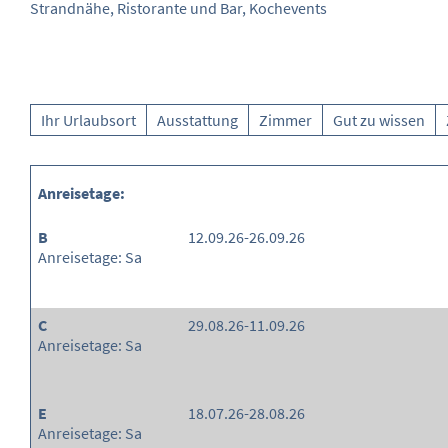
Strandnähe, Ristorante und Bar, Kochevents
Ihr Urlaubsort
Ausstattung
Zimmer
Gut zu wissen
Anreisetage:
B
12.09.26-26.09.26
Anreisetage: Sa
C
29.08.26-11.09.26
Anreisetage: Sa
E
18.07.26-28.08.26
Anreisetage: Sa