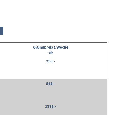
Grundpreis 1 Woche
ab
298,-
598,-
1378,-