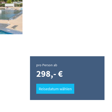
pro Person ab
298,- €
Reisedatum wählen