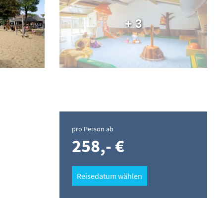
+ 3
pro Person ab
258,- €
Reisedatum wählen