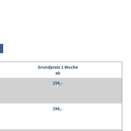
Grundpreis 1 Woche
ab
258,-
298,-