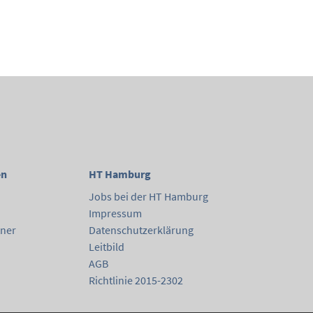
en
HT Hamburg
Jobs bei der HT Hamburg
Impressum
tner
Datenschutzerklärung
Leitbild
AGB
Richtlinie 2015-2302