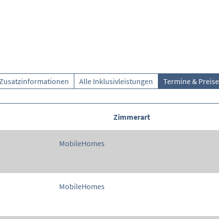
Zusatzinformationen
Alle Inklusivleistungen
Termine & Preise
Zimmerart
MobileHomes
MobileHomes