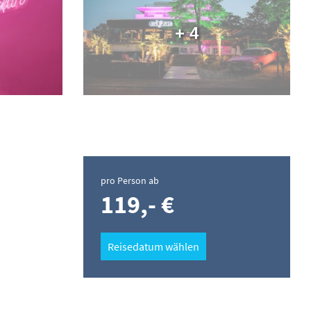
+ 4
pro Person ab
119,- €
Reisedatum wählen