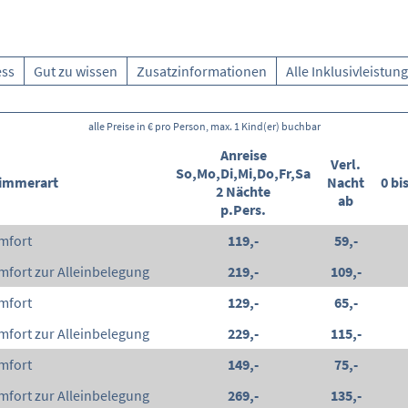
ess
Gut zu wissen
Zusatzinformationen
Alle Inklusivleistun
alle Preise in € pro Person, max. 1 Kind(er) buchbar
Anreise
Verl.
So,Mo,Di,Mi,Do,Fr,Sa
immerart
Nacht
0 bi
2 Nächte
ab
p.Pers.
mfort
119,-
59,-
fort zur Alleinbelegung
219,-
109,-
mfort
129,-
65,-
fort zur Alleinbelegung
229,-
115,-
mfort
149,-
75,-
fort zur Alleinbelegung
269,-
135,-