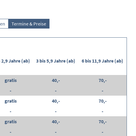
gen
Termine & Preise
s 2,9 Jahre (ab)
3 bis 5,9 Jahre (ab)
6 bis 11,9 Jahre (ab)
gratis
40,-
70,-
-
-
-
gratis
40,-
70,-
-
-
-
gratis
40,-
70,-
-
-
-