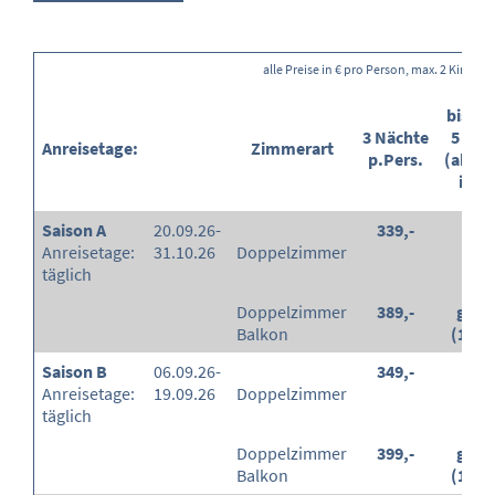
alle Preise in € pro Person, max. 2 Kind(e
bis En
3 Nächte
5 Jah
Anreisetage:
Zimmerart
p.Pers.
(ab/E
in %
Saison A
20.09.26-
339,-
-
Anreisetage:
31.10.26
Doppelzimmer
täglich
Doppelzimmer
389,-
grati
Balkon
(100
Saison B
06.09.26-
349,-
-
Anreisetage:
19.09.26
Doppelzimmer
täglich
Doppelzimmer
399,-
grati
Balkon
(100