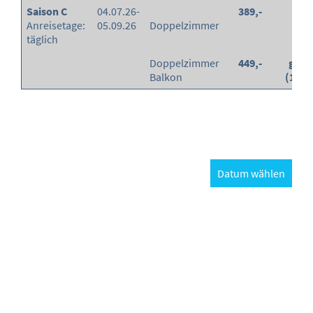
Saison C
04.07.26-
389,-
-
Anreisetage:
05.09.26
Doppelzimmer
täglich
Doppelzimmer
449,-
grati
Balkon
(100
Datum wählen