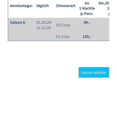
So
Mo,Di,Mi,
Anreisetage:
täglich
Zimmerart
2 Nächte
2 Näc
p.Pers.
p.Pe
Saison A
01.05.26-
99,-
109
DZ Cosy
22.12.26
EZ Cosy
139,-
149
Datum wählen