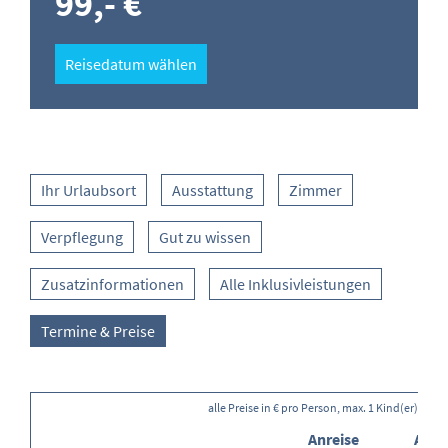
99,- €
Reisedatum wählen
Ihr Urlaubsort
Ausstattung
Zimmer
Verpflegung
Gut zu wissen
Zusatzinformationen
Alle Inklusivleistungen
Termine & Preise
alle Preise in € pro Person, max. 1 Kind(er) buc
Anreise
Anre