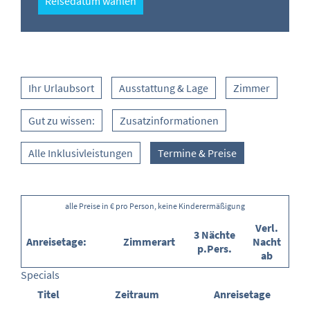
Reisedatum wählen
Ihr Urlaubsort
Ausstattung & Lage
Zimmer
Gut zu wissen:
Zusatzinformationen
Alle Inklusivleistungen
Termine & Preise
alle Preise in € pro Person, keine Kinderermäßigung
Verl.
3 Nächte
Anreisetage:
Zimmerart
Nacht
p.Pers.
ab
Specials
Titel
Zeitraum
Anreisetage