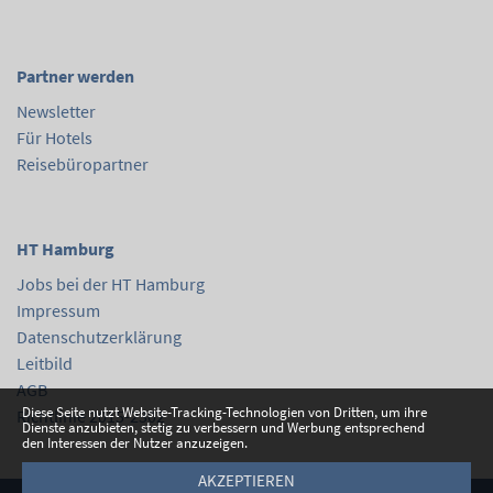
Partner werden
Newsletter
Für Hotels
Reisebüropartner
HT Hamburg
Jobs bei der HT Hamburg
Impressum
Datenschutzerklärung
Leitbild
AGB
Diese Seite nutzt Website-Tracking-Technologien von Dritten, um ihre
Richtlinie 2015-2302
Dienste anzubieten, stetig zu verbessern und Werbung entsprechend
den Interessen der Nutzer anzuzeigen.
AKZEPTIEREN